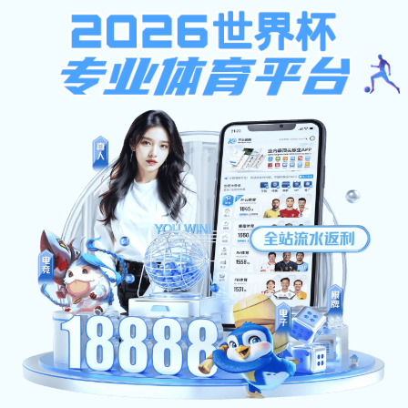
草逼游戏,人民大学体育部,博鱼娱乐官方网站
NEWS
新闻