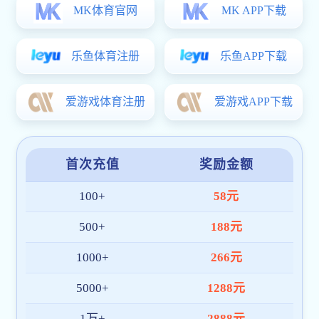
草逼游戏海燕社举办“诚信考试，共同成长”主题宣传
活动
草逼游戏赴山西开展招生宣传工作