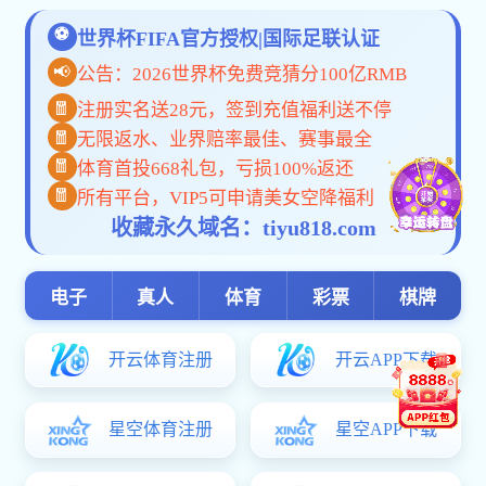
第一页
<<上一页
下一页>>
尾页
组织结构
Copyright ? 2020 草逼游戏-人民大学体育部 All Rights Reserved