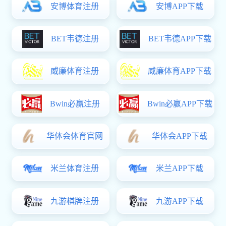
首页
English
草逼游戏,人民
草逼游戏,人民
草逼游戏,人民
大学体育部,博
大学体育部,博
大学体育部,博
鱼娱乐官方网
鱼娱乐官方网
鱼娱乐官方网
站:关于我们
站:友情链接
站:管理（请先
连接VPN）
地址：上海浦东新区
人民大学体育部
登录
临港新城海港大道
海大易班
1550号
人民大学体育部学生
电话：021-
处
38282800
人民大学体育部团委
地址：201306
人民大学体育部图书
院长信箱
馆
书记信箱
党务公开网