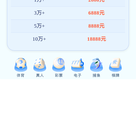
批）
第一页
<<上一页
下一页>>
尾页
Copyright ? 2020 草逼游戏-人民大学体育部 All Rights Reserved
首页
English
草逼游戏,人民
草逼游戏,人民
草逼游戏,人民
大学体育部,博
大学体育部,博
大学体育部,博
鱼娱乐官方网
鱼娱乐官方网
鱼娱乐官方网
站:关于我们
站:友情链接
站:管理（请先
连接VPN）