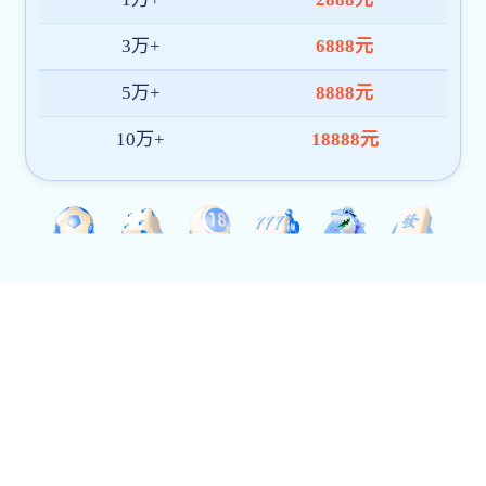
首页
English
草逼游戏,人民
草逼游戏,人民
草逼游戏,人民
大学体育部,博
大学体育部,博
大学体育部,博
鱼娱乐官方网
鱼娱乐官方网
鱼娱乐官方网
站:关于我们
站:友情链接
站:管理（请先
连接VPN）
地址：上海浦东新区
人民大学体育部
登录
临港新城海港大道
海大易班
1550号
人民大学体育部学生
电话：021-
处
38282800
人民大学体育部团委
地址：201306
人民大学体育部图书
院长信箱
馆
书记信箱
党务公开网