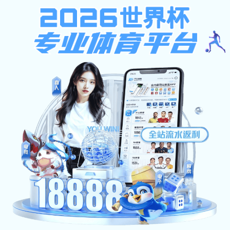
草逼游戏,人民大学体育部,博鱼娱乐官方网站
草逼游戏,人民大学体育部,博鱼娱乐官方网站:
学生工作
首页
学生工作
学生活动
计忆廿年不散 青春永久链接——人民大学体育部2001级计算
机专业校友毕业20周年返校活动顺利举行
草逼游戏举办2025届校友会年级理事聘任仪式
“职”通临港——信工师生企业深访系列行动走进上海临科智华
数字科技有限公司